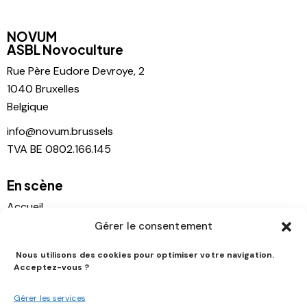
NOVUM
ASBL Novoculture
Rue Père
Eudore Devroye, 2
1040 Bruxelles
Belgique
info@novum.brussels
TVA BE 0802.166.145
En scène
Accueil
Gérer le consentement
Agenda
Location
Nous utilisons des cookies pour optimiser votre navigation.
Acceptez-vous ?
Contact
Histoire
Gérer les services