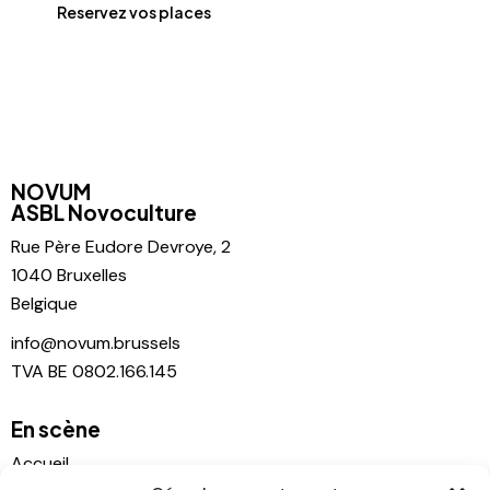
Reservez vos places
NOVUM
ASBL Novoculture
Rue Père
Eudore Devroye, 2
1040 Bruxelles
Belgique
info@novum.brussels
TVA BE 0802.166.145
En scène
Accueil