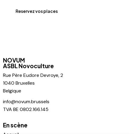
Reservez vos places
NOVUM
ASBL Novoculture
Rue Père
Eudore Devroye, 2
1040 Bruxelles
Belgique
info@novum.brussels
TVA BE 0802.166.145
En scène