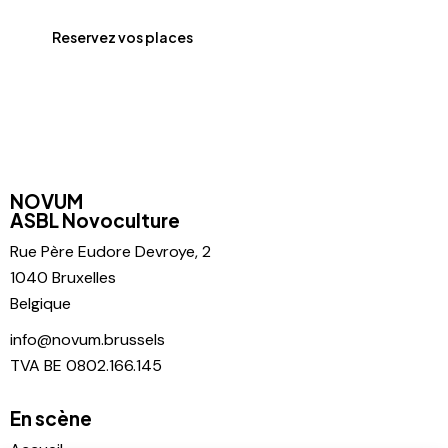
Reservez vos places
NOVUM
ASBL Novoculture
Rue Père
Eudore Devroye, 2
1040 Bruxelles
Belgique
info@novum.brussels
TVA BE 0802.166.145
En scène