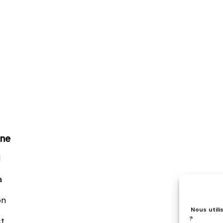
ène
l
a
on
Nous utili
?
t