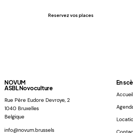
Reservez vos places
NOVUM
En sc
ASBL Novoculture
Accuei
Rue Père
Eudore Devroye, 2
Agend
1040 Bruxelles
Belgique
Locati
info@novum.brussels
Contac