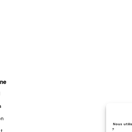
ène
l
a
on
Nous utili
?
t