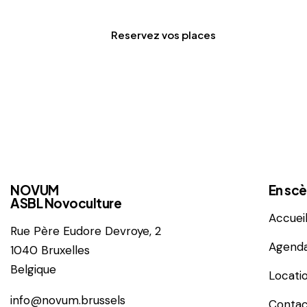
Reservez vos places
NOVUM
En sc
ASBL Novoculture
Accuei
Rue Père
Eudore Devroye, 2
Agend
1040 Bruxelles
Belgique
Locati
info@novum.brussels
Contac