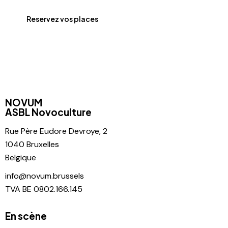
Reservez vos places
NOVUM
ASBL Novoculture
Rue Père
Eudore Devroye, 2
1040 Bruxelles
Belgique
info@novum.brussels
TVA BE 0802.166.145
En scène