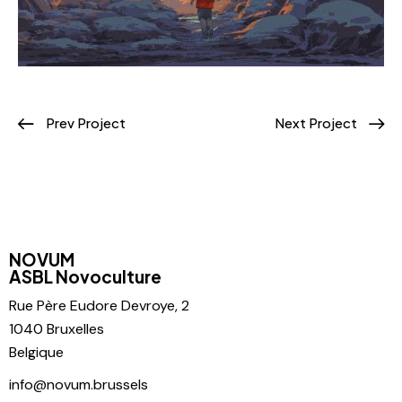
Prev Project
Next Project
NOVUM
ASBL Novoculture
Rue Père
Eudore Devroye, 2
1040 Bruxelles
Belgique
info@novum.brussels