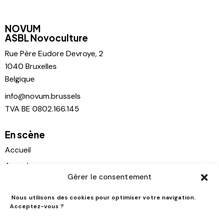
NOVUM
ASBL Novoculture
Rue Père
Eudore Devroye, 2
1040 Bruxelles
Belgique
info@novum.brussels
TVA BE 0802.166.145
En scène
Accueil
Agenda
Gérer le consentement
Location
Contact
Nous utilisons des cookies pour optimiser votre navigation.
Acceptez-vous ?
Histoire