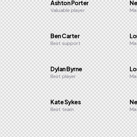
Ashton Porter
Ne
Valuable player
Ma
Ben Carter
Lo
Best support
Ma
Dylan Byrne
Lo
Best player
Ma
Kate Sykes
Ne
Best team
Ma